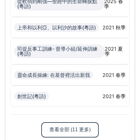
從軟弱到剛強—聖經中的生命轉捩點
2025
春
(粵語)
季
上帝和以利亞、以利沙的故事
(粵語)
2021
秋季
司提反事工訓練- 督導小組/延伸訓練
2021
夏
(粵語)
季
靈命成長操練: 在基督裡活出新我
2021
春季
創世記
(粵語)
2021
春季
查看全部
(
11
更多
)